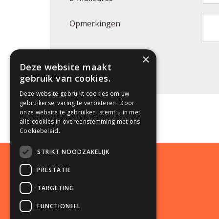
Opmerkingen
Bedrijfsnaam
×
Deze website maakt
gebruik van cookies.
Deze website gebruikt cookies om uw
gebruikerservaring te verbeteren. Door
onze website te gebruiken, stemt u in met
alle cookies in overeenstemming met ons
Cookiebeleid.
STRIKT NOODZAKELIJK
EDM Service
PRESTATIE
Stationsweg 122B
TARGETING
5807 AD Venray/Oostrum
FUNCTIONEEL
the Netherlands