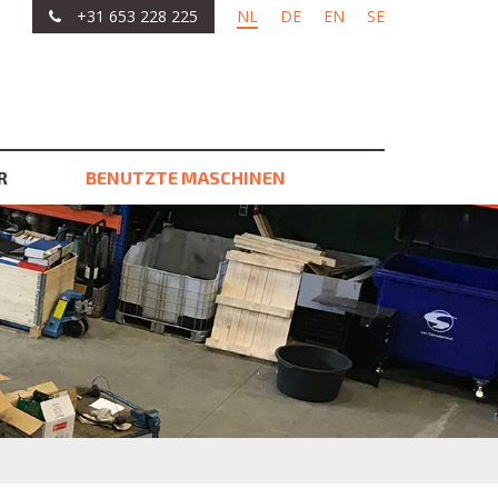
+31 653 228 225
NL
DE
EN
SE
R
BENUTZTE MASCHINEN