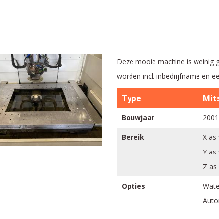
Deze mooie machine is weinig g
worden incl. inbedrijfname en een
Type
Mit
Bouwjaar
2001
Bereik
X as
Y as
Z as
Opties
Wate
Auto